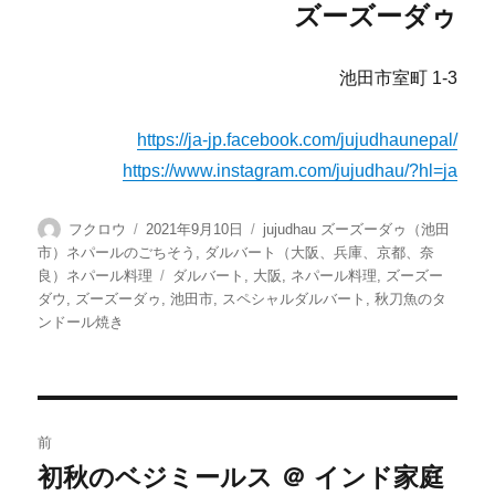
ズーズーダゥ
池田市室町 1-3
https://ja-jp.facebook.com/jujudhaunepal/
https://www.instagram.com/jujudhau/?hl=ja
投
投
カ
フクロウ
2021年9月10日
jujudhau ズーズーダゥ（池田
稿
稿
テ
市）ネパールのごちそう
,
ダルバート（大阪、兵庫、京都、奈
者
日:
ゴ
タ
良）ネパール料理
ダルバート
,
大阪
,
ネパール料理
,
ズーズー
リ
グ
ダウ
,
ズーズーダゥ
,
池田市
,
スペシャルダルバート
,
秋刀魚のタ
ー
ンドール焼き
投
前
稿
初秋のベジミールス ＠ インド家庭
前