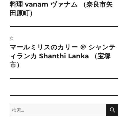
料理 vanam ヴァナム （奈良市矢
の
ナ
投
田原町）
ビ
稿:
ゲ
次
ー
マールミリスのカリー ＠ シャンテ
次
シ
ィランカ Shanthi Lanka （宝塚
の
投
市）
ョ
稿:
ン
検
検
索
索: