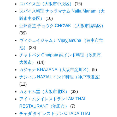
スパイス堂（大阪市中央区）
(15)
スパイス料理 ナッラマナム Nalla Manam（大
阪市中央区）
(10)
亜州食堂 チョウク CHOWK （大阪市福島区）
(39)
ヴィジェイジャムナ Vijayjamuna （豊中市蛍
池）
(38)
チャトパタ Chatpata 純インド料理（吹田市、
大阪市）
(14)
カジャナ KHAZANA（大阪市淀川区）
(9)
ナジィル NAZIAL インド料理（神戸市灘区）
(12)
カオヤム堂（大阪市北区）
(32)
アイエムタイレストラン I AM THAI
RESTAURANT（池田市）
(7)
チャダ タイ レストラン CHADA THAI