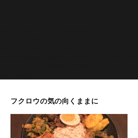
'>
';echo "\n"; echo '
';echo "\n"; echo '
';echo "\n";
endwhile; endif; } else { echo '
';echo "\n"; echo '
';echo
"\n"; echo '
';echo "\n"; echo '
';echo "\n"; } $str =
$post->post_content; $searchPattern = '/
/i'; if
(is_single()){ if (has_post_thumbnail()){ $image_id =
get
_post_thumbnail_id(); $image =
wp_get_attachment_image_src( $image_id, 'full'); echo '
';echo
"\n"; } else if ( preg_match( $searchPattern, $str, $imgurl )){
echo '
';echo "\n"; } } ?>
フクロウの気の向くままに