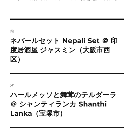
ー
投
前
稿
ネパールセット Nepali Set ＠ 印
前
度居酒屋 ジャスミン（大阪市西
の
ナ
投
区）
ビ
稿:
ゲ
次
ー
ハールメッソと舞茸のテルダーラ
次
シ
＠ シャンティランカ Shanthi
の
投
Lanka（宝塚市）
ョ
稿:
ン