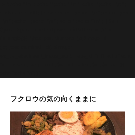
'>
';echo "\n"; echo '
';echo "\n"; echo '
';echo "\n";
endwhile; endif; } else { echo '
';echo "\n"; echo '
';echo
"\n"; echo '
';echo "\n"; echo '
';echo "\n"; } $str =
$post->post_content; $searchPattern = '/
/i'; if
(is_single()){ if (has_post_thumbnail()){ $image_id =
get
_post_thumbnail_id(); $image =
wp_get_attachment_image_src( $image_id, 'full'); echo '
';echo
"\n"; } else if ( preg_match( $searchPattern, $str, $imgurl )){
echo '
';echo "\n"; } } ?>
フクロウの気の向くままに