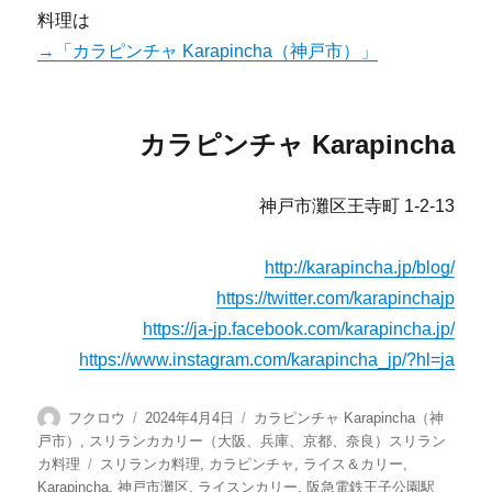
料理は
→「カラピンチャ Karapincha（神戸市）」
カラピンチャ Karapincha
神戸市灘区王寺町 1-2-13
http://karapincha.jp/blog/
https://twitter.com/karapinchajp
https://ja-jp.facebook.com/karapincha.jp/
https://www.instagram.com/karapincha_jp/?hl=ja
投
投
カ
フクロウ
2024年4月4日
カラピンチャ Karapincha（神
稿
稿
テ
戸市）
,
スリランカカリー（大阪、兵庫、京都、奈良）スリラン
者
日:
ゴ
タ
カ料理
スリランカ料理
,
カラピンチャ
,
ライス＆カリー
,
リ
グ
Karapincha
,
神戸市灘区
,
ライスンカリー
,
阪急電鉄王子公園駅