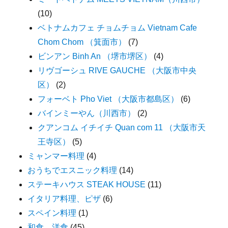
(10)
ベトナムカフェ チョムチョム Vietnam Cafe
Chom Chom （箕面市）
(7)
ビンアン Binh An （堺市堺区）
(4)
リヴゴーシュ RIVE GAUCHE （大阪市中央
区）
(2)
フォーベト Pho Viet （大阪市都島区）
(6)
バインミーやん（川西市）
(2)
クアンコム イチイチ Quan com 11 （大阪市天
王寺区）
(5)
ミャンマー料理
(4)
おうちでエスニック料理
(14)
ステーキハウス STEAK HOUSE
(11)
イタリア料理、ピザ
(6)
スペイン料理
(1)
和食、洋食
(45)