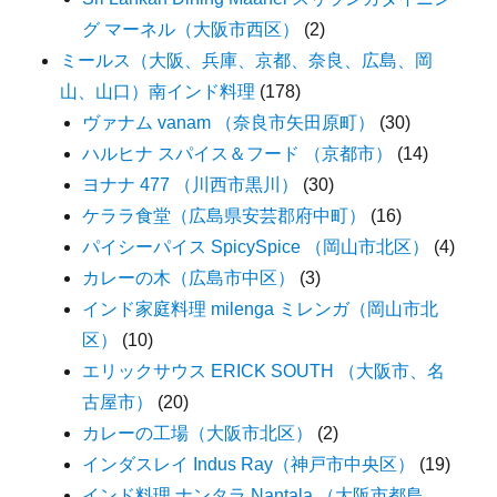
グ マーネル（大阪市西区）
(2)
ミールス（大阪、兵庫、京都、奈良、広島、岡
山、山口）南インド料理
(178)
ヴァナム vanam （奈良市矢田原町）
(30)
ハルヒナ スパイス＆フード （京都市）
(14)
ヨナナ 477 （川西市黒川）
(30)
ケララ食堂（広島県安芸郡府中町）
(16)
パイシーパイス SpicySpice （岡山市北区）
(4)
カレーの木（広島市中区）
(3)
インド家庭料理 milenga ミレンガ（岡山市北
区）
(10)
エリックサウス ERICK SOUTH （大阪市、名
古屋市）
(20)
カレーの工場（大阪市北区）
(2)
インダスレイ Indus Ray（神戸市中央区）
(19)
インド料理 ナンタラ Nantala （大阪市都島