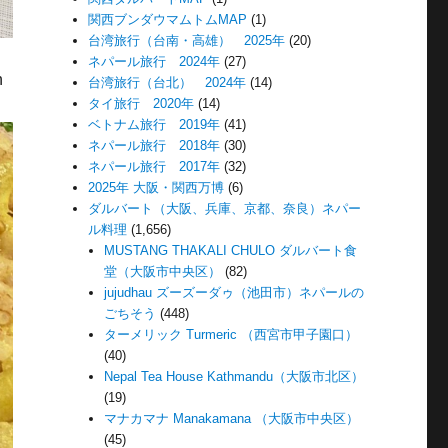
関西ブンダウマムトムMAP
(1)
台湾旅行（台南・高雄） 2025年
(20)
ネパール旅行 2024年
(27)
n
台湾旅行（台北） 2024年
(14)
タイ旅行 2020年
(14)
ベトナム旅行 2019年
(41)
ネパール旅行 2018年
(30)
ネパール旅行 2017年
(32)
2025年 大阪・関西万博
(6)
ダルバート（大阪、兵庫、京都、奈良）ネパー
ル料理
(1,656)
MUSTANG THAKALI CHULO ダルバート食
堂（大阪市中央区）
(82)
jujudhau ズーズーダゥ（池田市）ネパールの
ごちそう
(448)
ターメリック Turmeric （西宮市甲子園口）
(40)
Nepal Tea House Kathmandu（大阪市北区）
(19)
マナカマナ Manakamana （大阪市中央区）
(45)