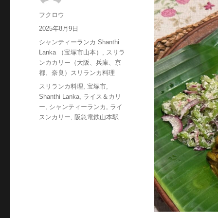
投
フクロウ
稿
投
2025年8月9日
者
稿
カ
シャンティーランカ Shanthi
日:
テ
Lanka （宝塚市山本）
,
スリラ
ゴ
ンカカリー（大阪、兵庫、京
リ
都、奈良）スリランカ料理
ー
タ
スリランカ料理
,
宝塚市
,
グ
Shanthi Lanka
,
ライス＆カリ
ー
,
シャンティーランカ
,
ライ
スンカリー
,
阪急電鉄山本駅