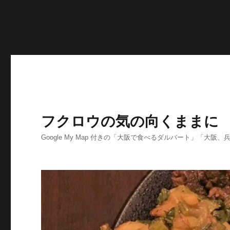
'>
';echo "\n"; echo '
';echo "\n"; echo '
';echo "\n"; end
>post_content; $searchPattern = '/
/i'; if (is_single()){ i
'
';echo "\n"; } else if ( preg_match( $searchPattern, $str, $imgurl )
フクロウの気の向くままに
Google My Map 付きの「大阪で食べるダルバート」「大