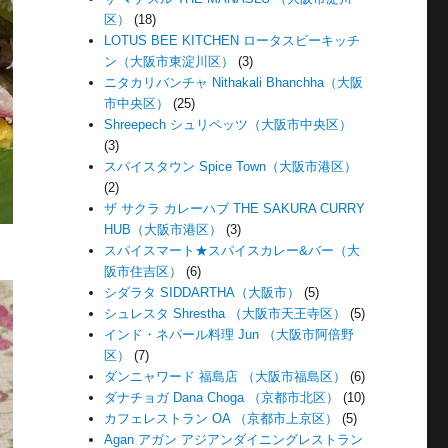
区）
(18)
LOTUS BEE KITCHEN ロータスビーキッチ
ン（大阪市東淀川区）
(3)
ニタカリバンチャ Nithakali Bhanchha（大阪
市中央区）
(25)
Shreepech シュリペッツ（大阪市中央区）
(3)
スパイスタウン Spice Town（大阪市港区）
(2)
ザ サクラ カレーハブ THE SAKURA CURRY
HUB（大阪市港区）
(3)
スパイスマート★スパイスカレー&バー（大
阪市住吉区）
(6)
シダラタ SIDDARTHA（大阪市）
(5)
シュレスタ Shrestha （大阪市天王寺区）
(5)
インド・ネパール料理 Jun （大阪市阿倍野
区）
(7)
ダンニャワード 福島店 （大阪市福島区）
(6)
ダナチョガ Dana Choga （京都市北区）
(10)
カフェレストラン OA （京都市上京区）
(5)
Agan アガン アジアンダイニングレストラン