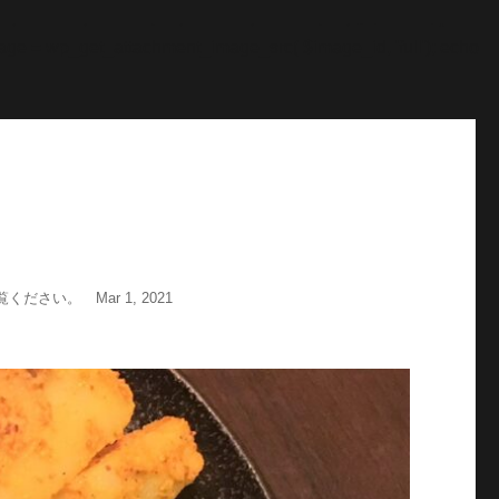
"; echo '
';echo "\n"; echo '
';echo "\n"; } $str = $post-
age = wp_get_attachment_image_src( $image_id, 'full'); echo
い。 Mar 1, 2021