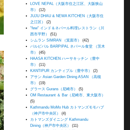
LOVE NEPAL（大阪市住之江区、大阪狭山
市）
(12)
JUJU DHAU & NEWA KITCHEN（大阪市住
之江区）
(2)
"few" インド＆ネパール料理レストラン（川
西市平野）
(51)
シムラン SIMRAN （箕面市）
(42)
バルピパル BARPIPAL ネパール食堂 （茨木
市）
(45)
HAASA KITCHEN ハーサキッチン（豊中
市）
(11)
KANTIPUR カンティプル（豊中市）
(2)
アサン Asian Garden Dining ASAN （高槻
市）
(19)
グラース Gurans（尼崎市）
(5)
OM Restaurant ＆ Bar（尼崎市、東大阪市）
(5)
Kathmandu MoMo Hub カトマンズモモハブ
（神戸市中央区）
(4)
カトマンズダイニング Kathmandu
Dining（神戸市中央区）
(11)