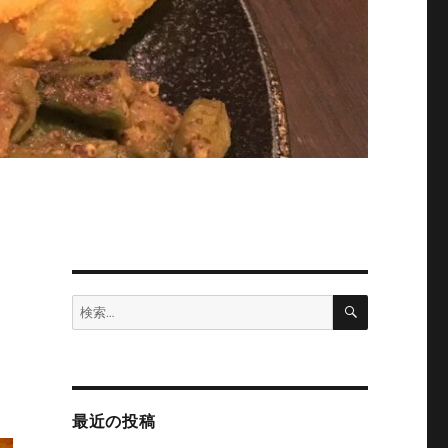
検
検
索
索:
最近の投稿