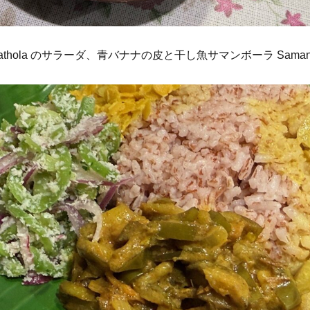
athola のサラーダ、青バナナの皮と干し魚サマンボーラ Sama
、