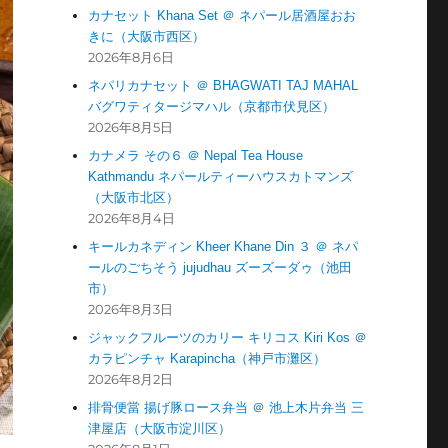
カナセット Khana Set ＠ ネパール居酒屋おお
きに（大阪市西区）
2026年8月6日
ネパリカナセット ＠ BHAGWATI TAJ MAHAL
バグワティタージマハル（京都市伏見区）
2026年8月5日
カナメラ その６ ＠ Nepal Tea House
Kathmandu ネパールティーハウスカトマンズ
（大阪市北区）
2026年8月4日
キールカネディン Kheer Khane Din ３ ＠ ネパ
ールのごちそう jujudhau ズーズーダゥ（池田
市）
2026年8月3日
ジャックフルーツのカリー キリコス Kiri Kos ＠
カラピンチャ Karapincha（神戸市灘区）
2026年8月2日
排骨便當 揚げ豚ロース弁当 ＠ 池上木片弁当 三
津屋店（大阪市淀川区）