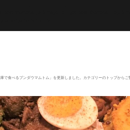
while; endif; } else { echo '
';echo "\n"; echo '
';echo "\n
f (has_post_thumbnail()){ $image_id = get
_post_thumbnail_id(); $im
){ echo '
';echo "\n"; } } ?>
阪、兵庫で食べるブンダウマムトム」を更新しました。カテゴリーのトップからご覧くださ