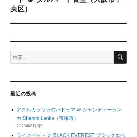
稿:
央区）
ン
検
検
索
索:
最近の投稿
アグルカラワラのバドゥマ ＠ シャンティーラン
カ Shanthi Lanka（宝塚市）
2026年8月8日
ライスセット ＠ BLACK EVEREST ブラックエベ