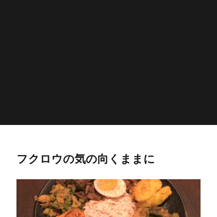
'>
';echo "\n"; echo '
';echo "\n"; echo '
';echo "\n";
endwhile; endif; } else { echo '
';echo "\n"; echo '
';echo
"\n"; echo '
';echo "\n"; echo '
';echo "\n"; } $str =
$post->post_content; $searchPattern = '/
/i'; if
(is_single()){ if (has_post_thumbnail()){ $image_id =
get
_post_thumbnail_id(); $image =
wp_get_attachment_image_src( $image_id, 'full'); echo '
';echo
"\n"; } else if ( preg_match( $searchPattern, $str, $imgurl )){
echo '
';echo "\n"; } } ?>
フクロウの気の向くままに