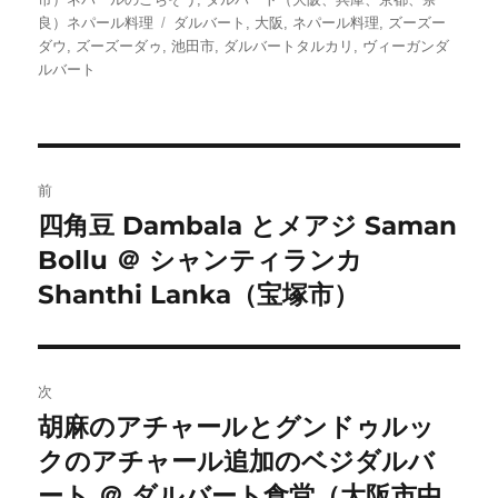
者
日:
ゴ
タ
良）ネパール料理
ダルバート
,
大阪
,
ネパール料理
,
ズーズー
リ
グ
ダウ
,
ズーズーダゥ
,
池田市
,
ダルバートタルカリ
,
ヴィーガンダ
ー
ルバート
投
前
稿
四角豆 Dambala とメアジ Saman
前
Bollu ＠ シャンティランカ
の
ナ
投
Shanthi Lanka（宝塚市）
ビ
稿:
ゲ
次
ー
胡麻のアチャールとグンドゥルッ
次
シ
クのアチャール追加のベジダルバ
の
投
ート ＠ ダルバート食堂（大阪市中
ョ