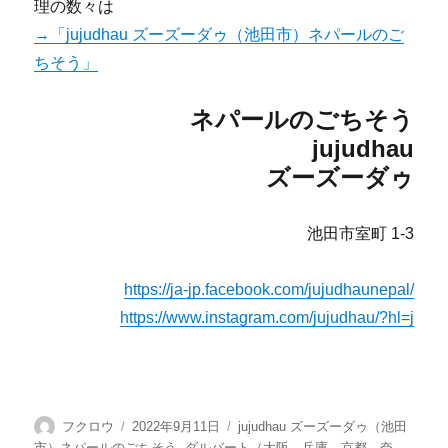
理の数々は
→「jujudhau ズーズーダゥ（池田市）ネパールのご
ちそう」
ネパールのごちそう
jujudhau
ズーズーダゥ
池田市室町 1-3
https://ja-jp.facebook.com/jujudhaunepal/
https://www.instagram.com/jujudhau/?hl=j
投
投
カ
フクロウ
2022年9月11日
jujudhau ズーズーダゥ（池田
稿
稿
テ
市）ネパールのごちそう
,
ダルバート（大阪、兵庫、京都、奈