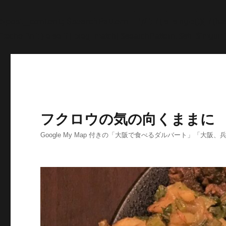
'>
';echo "\n"; echo '
';echo "\n"; echo '
';echo "\n"; end
>post_content; $searchPattern = '/
/i'; if (is_single()){ i
'
';echo "\n"; } else if ( preg_match( $searchPattern, $str, $imgurl )
フクロウの気の向くままに
Google My Map 付きの「大阪で食べるダルバート」「大