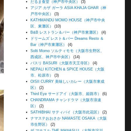
だるま食堂（神戸市中央区）
(3)
アジア カザ ガーラ ASIA KHAJA GHAR（神
戸市中央区）
(3)
KATHMANDU MOMO HOUSE（神戸市中央
区、東灘区）
(10)
B&B レストラン＆バー（神戸市東灘区）
(4)
ドリームズ レスト＆バー Dreams Resto ＆
Bar（神戸市東灘区）
(4)
Solti Momo ソルティモモ（大阪市生野区、
西成区、神戸市中央区）
(14)
バスリ BASURI（大阪市天王寺区）
(4)
NEPALI KITCHEN & SPICE HOUSE（大阪
市、松原市）
(3)
OISII CURRY 美味しいカレー（大阪市東成
区）
(2)
Third Eye サードアイ（大阪市、姫路市）
(6)
CHANDRAMA チャンドラマ（大阪市浪速
区）
(2)
SATHIBHAI サティバイ（大阪市此花区）
(2)
ナマステおおさか NAMASTE OSAKA（大阪
市生野区）
(2)
ザ マナスル THE MANASLU （大阪市淀川