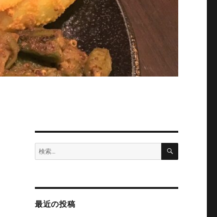
タ
検
検
索
索:
最近の投稿