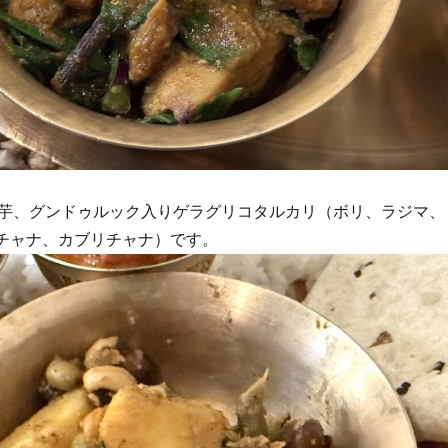
芋、グンドゥルック入りゲラグリコタルカリ（ボリ、ラジマ、
ロチャナ、カブリチャナ）です。