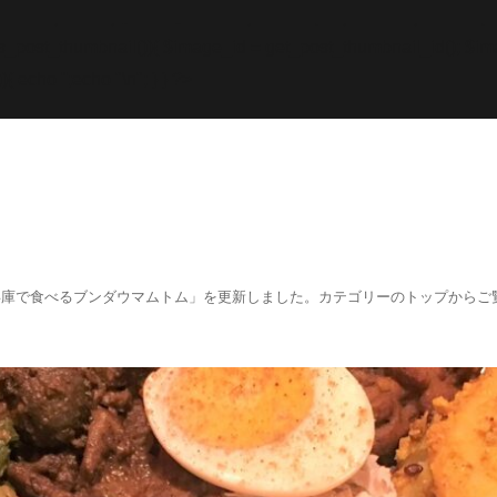
while; endif; } else { echo '
';echo "\n"; echo '
';echo "\n
f (has_post_thumbnail()){ $image_id = get
_post_thumbnail_id(); $im
){ echo '
';echo "\n"; } } ?>
阪、兵庫で食べるブンダウマムトム」を更新しました。カテゴリーのトップからご覧くださ