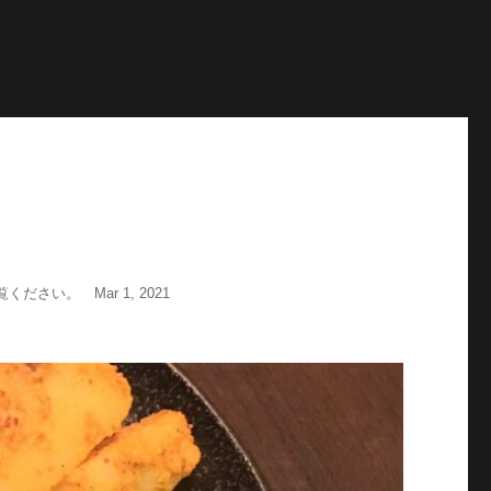
"; echo '
';echo "\n"; echo '
';echo "\n"; } $str = $post-
age = wp_get_attachment_image_src( $image_id, 'full'); echo
い。 Mar 1, 2021