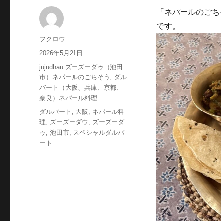
「ネパールのごちそ
です。
投
フクロウ
稿
投
2026年5月21日
者
稿
カ
jujudhau ズーズーダゥ（池田
日:
テ
市）ネパールのごちそう
,
ダル
ゴ
バート（大阪、兵庫、京都、
リ
奈良）ネパール料理
ー
タ
ダルバート
,
大阪
,
ネパール料
グ
理
,
ズーズーダウ
,
ズーズーダ
ゥ
,
池田市
,
スペシャルダルバ
ート