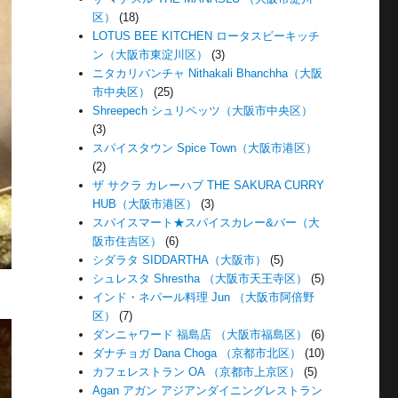
区）
(18)
LOTUS BEE KITCHEN ロータスビーキッチ
ン（大阪市東淀川区）
(3)
ニタカリバンチャ Nithakali Bhanchha（大阪
市中央区）
(25)
Shreepech シュリペッツ（大阪市中央区）
(3)
スパイスタウン Spice Town（大阪市港区）
(2)
ザ サクラ カレーハブ THE SAKURA CURRY
HUB（大阪市港区）
(3)
スパイスマート★スパイスカレー&バー（大
阪市住吉区）
(6)
シダラタ SIDDARTHA（大阪市）
(5)
シュレスタ Shrestha （大阪市天王寺区）
(5)
インド・ネパール料理 Jun （大阪市阿倍野
区）
(7)
ダンニャワード 福島店 （大阪市福島区）
(6)
ダナチョガ Dana Choga （京都市北区）
(10)
カフェレストラン OA （京都市上京区）
(5)
Agan アガン アジアンダイニングレストラン