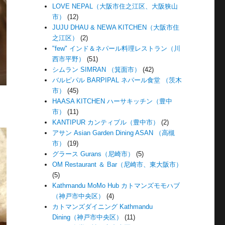
LOVE NEPAL（大阪市住之江区、大阪狭山
市）
(12)
JUJU DHAU & NEWA KITCHEN（大阪市住
之江区）
(2)
"few" インド＆ネパール料理レストラン（川
西市平野）
(51)
シムラン SIMRAN （箕面市）
(42)
バルピパル BARPIPAL ネパール食堂 （茨木
市）
(45)
HAASA KITCHEN ハーサキッチン（豊中
市）
(11)
KANTIPUR カンティプル（豊中市）
(2)
アサン Asian Garden Dining ASAN （高槻
市）
(19)
グラース Gurans（尼崎市）
(5)
OM Restaurant ＆ Bar（尼崎市、東大阪市）
(5)
Kathmandu MoMo Hub カトマンズモモハブ
（神戸市中央区）
(4)
カトマンズダイニング Kathmandu
Dining（神戸市中央区）
(11)