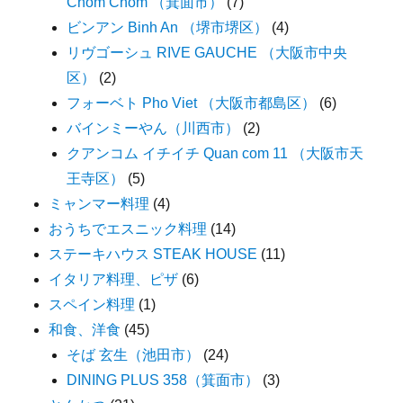
Chom Chom （箕面市）
(7)
ビンアン Binh An （堺市堺区）
(4)
リヴゴーシュ RIVE GAUCHE （大阪市中央
区）
(2)
フォーベト Pho Viet （大阪市都島区）
(6)
バインミーやん（川西市）
(2)
クアンコム イチイチ Quan com 11 （大阪市天
王寺区）
(5)
ミャンマー料理
(4)
おうちでエスニック料理
(14)
ステーキハウス STEAK HOUSE
(11)
イタリア料理、ピザ
(6)
スペイン料理
(1)
和食、洋食
(45)
そば 玄生（池田市）
(24)
DINING PLUS 358（箕面市）
(3)