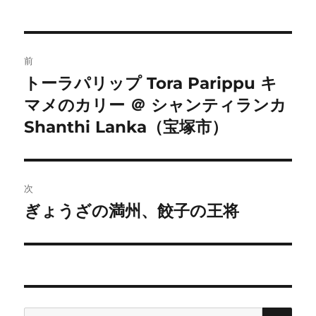
投
前
稿
トーラパリップ Tora Parippu キ
前
マメのカリー ＠ シャンティランカ
の
ナ
投
Shanthi Lanka（宝塚市）
ビ
稿:
ゲ
次
ー
ぎょうざの満州、餃子の王将
次
シ
の
投
ョ
稿:
ン
検