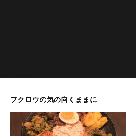
'>
';echo "\n"; echo '
';echo "\n"; echo '
';echo "\n";
endwhile; endif; } else { echo '
';echo "\n"; echo '
';echo
"\n"; echo '
';echo "\n"; echo '
';echo "\n"; } $str =
$post->post_content; $searchPattern = '/
/i'; if
(is_single()){ if (has_post_thumbnail()){ $image_id =
get
_post_thumbnail_id(); $image =
wp_get_attachment_image_src( $image_id, 'full'); echo '
';echo
"\n"; } else if ( preg_match( $searchPattern, $str, $imgurl )){
echo '
';echo "\n"; } } ?>
フクロウの気の向くままに