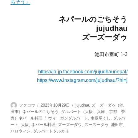
ちそう」
ネパールのごちそう
jujudhau
ズーズーダゥ
池田市室町 1-3
https://ja-jp.facebook.com/jujudhaunepal/
https://www.instagram.com/jujudhau/?hl=j
投
投
カ
フクロウ
2023年10月29日
jujudhau ズーズーダゥ（池
稿
稿
テ
田市）ネパールのごちそう
,
ダルバート（大阪、兵庫、京都、奈
者
日:
ゴ
タ
良）ネパール料理
ヴィーガンダルバート
,
南瓜尽くし
,
ダルバ
リ
グ
ート
,
大阪
,
ネパール料理
,
ズーズーダウ
,
ズーズーダゥ
,
池田市
,
ー
ハロウィン
,
ダルバートタルカリ