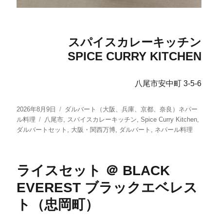
スパイスカレーキッチン
SPICE CURRY KITCHEN
八尾市安中町 3-5-6
投
カ
2026年8月9日
ダルバート（大阪、兵庫、京都、奈良）ネパー
稿
タ
テ
ル料理
八尾市
,
スパイスカレーキッチン
,
Spice Curry Kitchen
,
日:
グ
ゴ
ダルバートセット
,
大阪・関西万博
,
ダルバート
,
ネパール料理
リ
ー
ライスセット ＠ BLACK
EVEREST ブラックエベレス
ト（忠岡町）