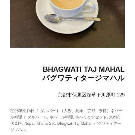
BHAGWATI TAJ MAHAL
バグワティタージマハル
京都市伏見区深草下川原町 125
投
カ
2026年8月5日
ダルバート（大阪、兵庫、京都、奈良）ネパー
稿
タ
テ
ル料理
ダルバート
,
ネパール料理
,
ネパリカナセット
,
京都市
日:
グ
ゴ
伏見区
,
Nepali Khana Set
,
Bhagwati Taj Mahal
,
バグワティター
リ
ジマハル