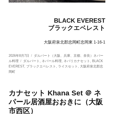
BLACK EVEREST
ブラックエベレスト
大阪府泉北郡忠岡町忠岡東 1-16-1
投
カ
2026年8月7日
ダルバート（大阪、兵庫、京都、奈良）ネパー
稿
タ
テ
ル料理
ダルバート
,
ネパール料理
,
ネパリカナセット
,
BLACK
日:
グ
ゴ
EVEREST
,
ブラックエベレスト
,
ライスセット
,
大阪府泉北郡忠
リ
岡町
ー
カナセット Khana Set ＠ ネ
パール居酒屋おおきに（大阪
市西区）