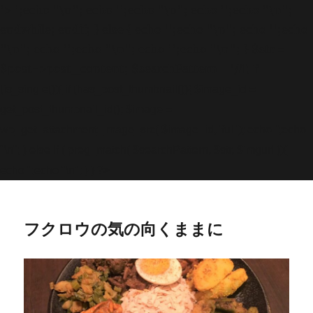
'>
';echo "\n"; echo '
';echo "\n"; echo '
';echo "\n";
endwhile; endif; } else { echo '
';echo "\n"; echo '
';echo
"\n"; echo '
';echo "\n"; echo '
';echo "\n"; } $str =
$post->post_content; $searchPattern = '/
/i'; if
(is_single()){ if (has_post_thumbnail()){ $image_id =
get
_post_thumbnail_id(); $image =
wp_get_attachment_image_src( $image_id, 'full'); echo '
';echo
"\n"; } else if ( preg_match( $searchPattern, $str, $imgurl )){
echo '
';echo "\n"; } } ?>
フクロウの気の向くままに