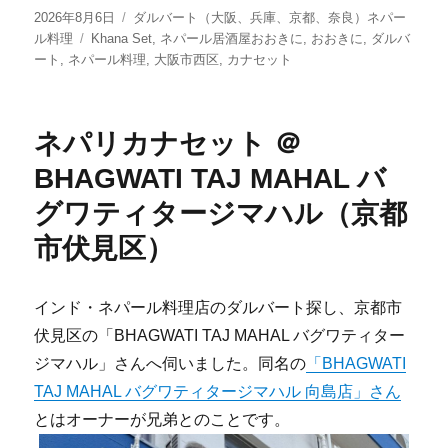
投
カ
2026年8月6日
ダルバート（大阪、兵庫、京都、奈良）ネパー
稿
タ
テ
ル料理
Khana Set
,
ネパール居酒屋おおきに
,
おおきに
,
ダルバ
日:
グ
ゴ
ート
,
ネパール料理
,
大阪市西区
,
カナセット
リ
ー
ネパリカナセット ＠
BHAGWATI TAJ MAHAL バ
グワティタージマハル（京都
市伏見区）
インド・ネパール料理店のダルバート探し、京都市
伏見区の「BHAGWATI TAJ MAHAL バグワティター
ジマハル」さんへ伺いました。同名の
「BHAGWATI
TAJ MAHAL バグワティタージマハル 向島店」さん
とはオーナーが兄弟とのことです。