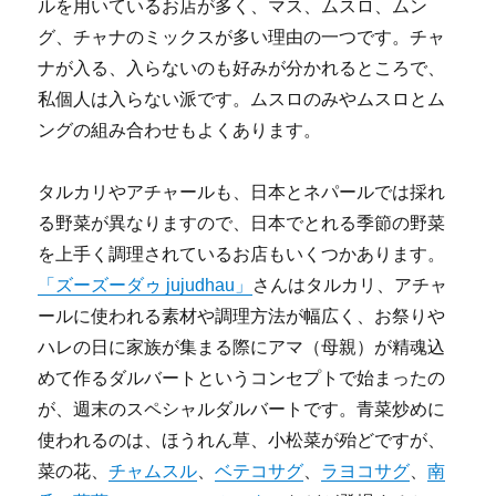
ルを用いているお店が多く、マス、ムスロ、ムン
グ、チャナのミックスが多い理由の一つです。チャ
ナが入る、入らないのも好みが分かれるところで、
私個人は入らない派です。ムスロのみやムスロとム
ングの組み合わせもよくあります。
タルカリやアチャールも、日本とネパールでは採れ
る野菜が異なりますので、日本でとれる季節の野菜
を上手く調理されているお店もいくつかあります。
「ズーズーダゥ jujudhau」
さんはタルカリ、アチャ
ールに使われる素材や調理方法が幅広く、お祭りや
ハレの日に家族が集まる際にアマ（母親）が精魂込
めて作るダルバートというコンセプトで始まったの
が、週末のスペシャルダルバートです。青菜炒めに
使われるのは、ほうれん草、小松菜が殆どですが、
菜の花、
チャムスル
、
ベテコサグ
、
ラヨコサグ
、
南