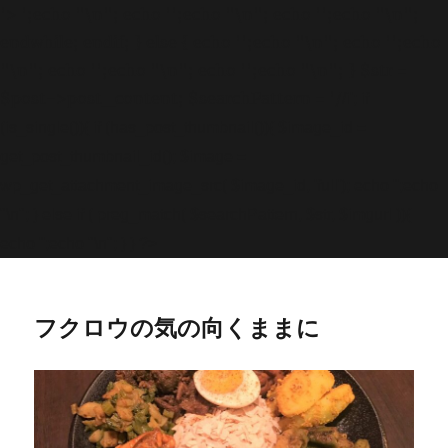
'>
';echo "\n"; echo '
';echo "\n"; echo '
';echo "\n";
endwhile; endif; } else { echo '
';echo "\n"; echo '
';echo
"\n"; echo '
';echo "\n"; echo '
';echo "\n"; } $str =
$post->post_content; $searchPattern = '/
/i'; if
(is_single()){ if (has_post_thumbnail()){ $image_id =
get
_post_thumbnail_id(); $image =
wp_get_attachment_image_src( $image_id, 'full'); echo '
';echo
"\n"; } else if ( preg_match( $searchPattern, $str, $imgurl )){
echo '
';echo "\n"; } } ?>
フクロウの気の向くままに