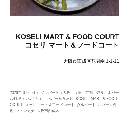
KOSELI MART & FOOD COURT
コセリ マート＆フードコート
大阪市西成区花園南 1-1-11
投
カ
2026年6月29日
ダルバート（大阪、兵庫、京都、奈良）ネパー
稿
タ
テ
ル料理
ネパリカナ
,
ネパール食材店
,
KOSELI MART & FOOD
日:
グ
ゴ
COURT
,
コセリ マート＆フードコート
,
ダルバート
,
ネパール料
リ
理
,
マトンカナ
,
大阪市西成区
ー