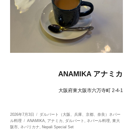
ANAMIKA アナミカ
大阪府東大阪市六万寺町 2-4-1
投
カ
2026年7月3日
ダルバート（大阪、兵庫、京都、奈良）ネパー
稿
タ
テ
ル料理
ANAMIKA
,
アナミカ
,
ダルバート
,
ネパール料理
,
東大
日:
グ
ゴ
阪市
,
ネパリカナ
,
Nepali Special Set
リ